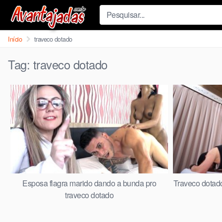
Skip
to
content
Início
traveco dotado
Tag:
traveco dotado
Esposa flagra marido dando a bunda pro
Traveco dotad
traveco dotado