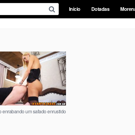
Início
Dotadas
Moren
o enrabando um safado enrustido