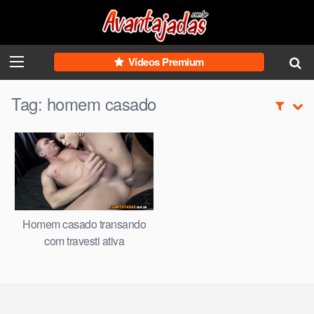
Skip
to
content
Vídeos Premium
Tag:
homem casado
Homem casado transando
com travesti ativa