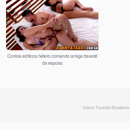
Contos eróticos hétero comendo amiga travesti
da esposa
Videos Travestis Brasileiros