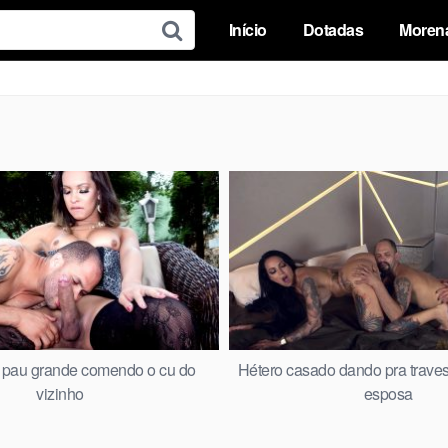
Início
Dotadas
Moren
 pau grande comendo o cu do
Hétero casado dando pra travest
vizinho
esposa