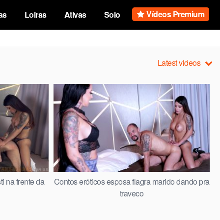
Vídeos Premium
as
Loiras
Ativas
Solo
Latest videos
i na frente da
Contos eróticos esposa flagra marido dando pra
traveco