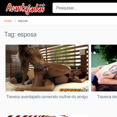
Skip
to
content
Início
esposa
Tag:
esposa
Traveco avantajado comendo mulher do amigo
Traveca de