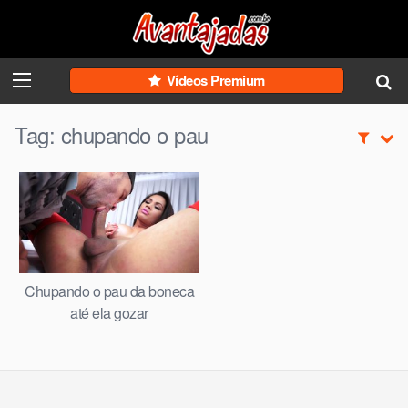
Skip
to
content
Vídeos Premium
Tag:
chupando o pau
Chupando o pau da boneca
até ela gozar